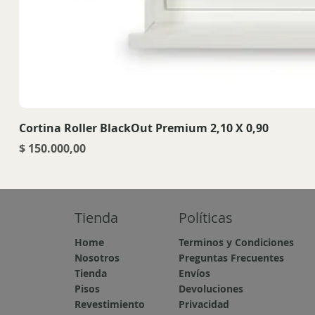
Cortina Roller BlackOut Premium 2,10 X 0,90
Precio
$ 150.000,00
Tienda
Políticas
Home
Terminos y Condiciones
Nosotros
Preguntas Frecuentes
Tienda
Envíos
Pisos
Devoluciones
Revestimiento
Privacidad