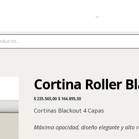
Pisos
Porcellanato
Revestimiento
¡Más!
Cortina Roller 
Precio
Precio
$ 235.565,00
$ 164.895,50
original
de
oferta
Cortinas Blackout 4 Capas
Máxima opacidad, diseño elegante y alto 