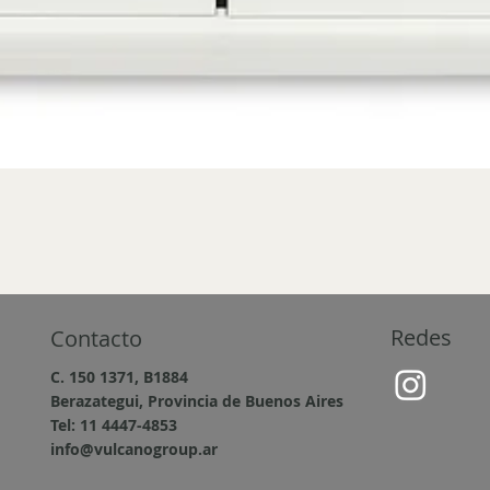
Redes
Contacto
C. 150 1371, B1884
Berazategui, Provincia de Buenos Aires
Tel: 11 4447-4853
info@vulcanogroup.ar