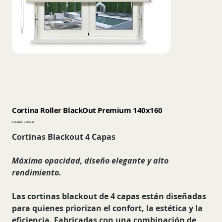
Cortina Roller BlackOut Premium 140x160
Precio
Precio
$ 138.506,00
$ 96.954,20
original
de
oferta
Cortinas Blackout 4 Capas
Máxima opacidad, diseño elegante y alto
rendimiento.
Las cortinas blackout de 4 capas están diseñadas
para quienes priorizan el confort, la estética y la
eficiencia. Fabricadas con una combinación de