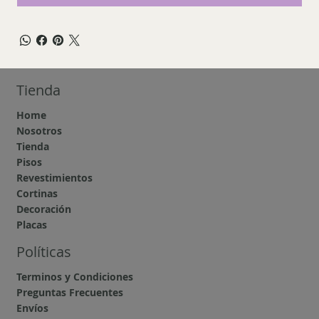
Tienda
Home
Nosotros
Tienda
Pisos
Revestimientos
Cortinas
Decoración
Placas
Políticas
Terminos y Condiciones
Preguntas Frecuentes
Envíos