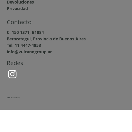
Devoluciones
Privacidad
Contacto
C. 150 1371, B1884
Berazategui, Provincia de Buenos Aires
Tel: 11 4447-4853
info@vulcanogroup.ar
Redes
© 2025 - Vulcano Group