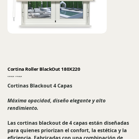
Cortina Roller BlackOut 180X220
Precio
Precio
$ 247.632,00
$ 173.342,40
original
de
oferta
Cortinas Blackout 4 Capas
Máxima opacidad, diseño elegante y alto
rendimiento.
Las cortinas blackout de 4 capas están diseñadas
para quienes priorizan el confort, la estética y la
eficiencia. Fabricadas con una combinación de