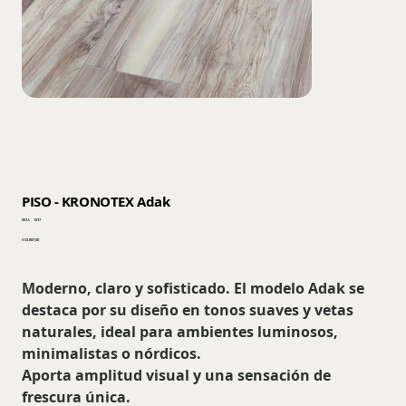
PISO - KRONOTEX Adak
SKU
SKU:
1217
1217
Precio
$ 53.887,00
Moderno, claro y sofisticado. El modelo Adak se
destaca por su diseño en tonos suaves y vetas
naturales, ideal para ambientes luminosos,
minimalistas o nórdicos.
Aporta amplitud visual y una sensación de
frescura única.