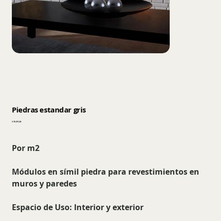
Piedras estandar gris
Precio
$ 70.291,00
Por m2
Módulos en símil piedra para revestimientos en
muros y paredes
Espacio de Uso
: Interior y exterior