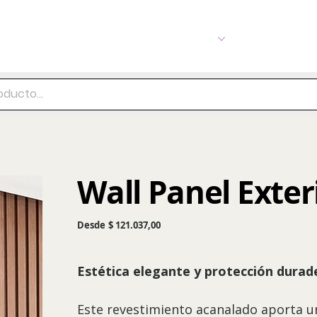
Pisos
Porcellanato
Revestimiento
¡Más!
Wall Panel Exter
Precio
Desde
$ 121.037,00
Estética elegante y protección durad
Este revestimiento acanalado aporta u